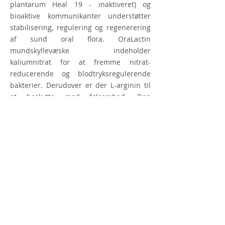
plantarum Heal 19 - inaktiveret) og
bioaktive kommunikanter understøtter
stabilisering, regulering og regenerering
af sund oral flora. OraLactin
mundskyllevæske indeholder
kaliumnitrat for at fremme nitrat-
reducerende og blodtryksregulerende
bakterier. Derudover er der L-arginin til
at beskytte mod følsomhed. Den
indeholdte hyaluronsyre understøtter
fugtreguleringen af den orale slimhinde,
lindrer inflammation og fremskynder
heling af intraorale sår.
Ingredienser
Aqua, Glycerin, Propylene Glycol,
Potassium Nitrate, Arginine, Sodium
Benzoate, Citric Acid, Aroma,
Cocamidopropyl Betaine, Acacia Senegal
Gum, Cellulose Gum, Sodium Saccharin,