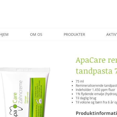
HJEM
OM OS
PRODUKTER
AKTIV
ApaCare re
tandpasta 
75 ml
Remineraliserende tandpas
Indeholder 1.450 ppm fluor
1% flydende emalje (hydroxy
Til daglig brug
Til voksne og børn fra 6 år o
Produktinformat