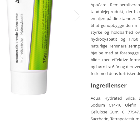
ApaCare Remineralisere
tandplejeprodukt, der hj
emaljen på dine tænder. D
til at genopbygge den mi
styrke og holdbarhed ov
hydroxyapatit og 1.45
naturlige remineraliseri
hjælpe med at forebygge 
blide, men effektive forme
og børn fra 6 år og derover
frisk med dens forfrisken
Ingredienser
Aqua, Hydrated Silica, S
Sodium C14-16 Olefin S
Cellulose Gum, CI 77947,
Saccharin, Tetrapotassiu