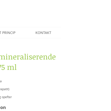
T PRINCIP
KONTAKT
mineraliserende
75 ml
ta
apatit)
g opefter
ion