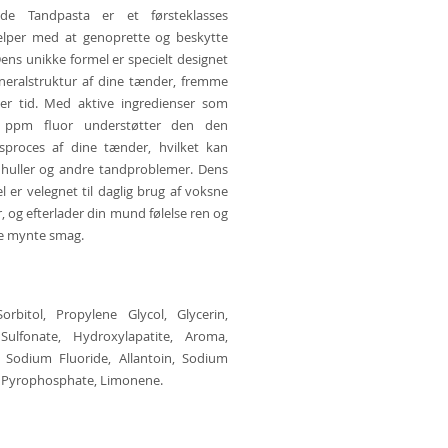
nde Tandpasta er et førsteklasses
ælper med at genoprette og beskytte
ens unikke formel er specielt designet
neralstruktur af dine tænder, fremme
er tid. Med aktive ingredienser som
0 ppm fluor understøtter den den
ngsproces af dine tænder, hvilket kan
huller og andre tandproblemer. Dens
l er velegnet til daglig brug af voksne
, og efterlader din mund følelse ren og
de mynte smag.
orbitol, Propylene Glycol, Glycerin,
ulfonate, Hydroxylapatite, Aroma,
 Sodium Fluoride, Allantoin, Sodium
m Pyrophosphate, Limonene.